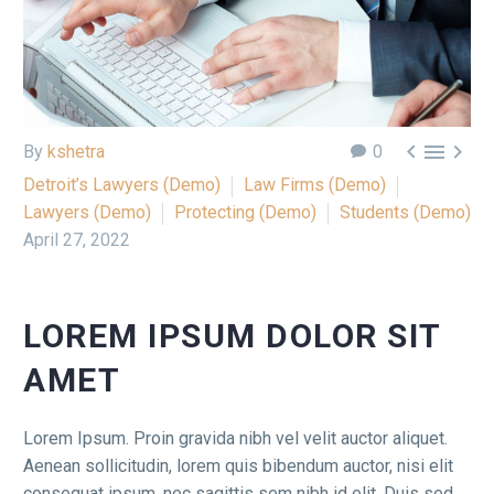



By
kshetra
0
Detroit’s Lawyers (Demo)
Law Firms (Demo)
Lawyers (Demo)
Protecting (Demo)
Students (Demo)
April 27, 2022
LOREM IPSUM DOLOR SIT
AMET
Lorem Ipsum. Proin gravida nibh vel velit auctor aliquet.
Aenean sollicitudin, lorem quis bibendum auctor, nisi elit
consequat ipsum, nec sagittis sem nibh id elit. Duis sed