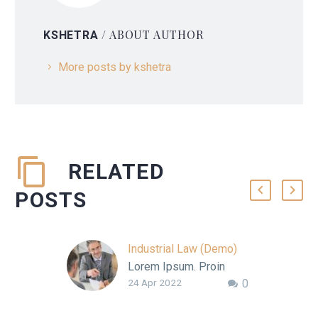
/ ABOUT AUTHOR
KSHETRA
More posts by kshetra
RELATED
POSTS
Industrial Law (Demo)
Lorem Ipsum. Proin
24 Apr 2022
0
gravida nibh vel velit
auctor aliquet. Aenean