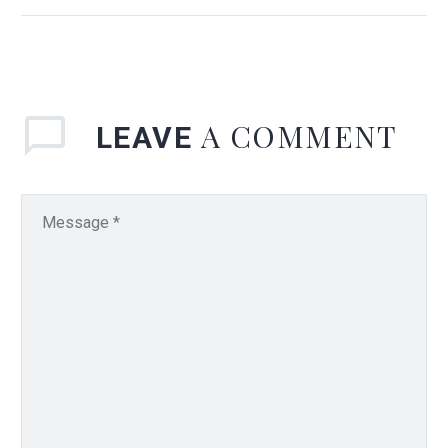
sollicitudin, lorem quis
bibendum auctor, nisi elit
consequat ipsum, nec
sagittis sem nibh id elit.
Duis sed odio
A COMMENT
LEAVE