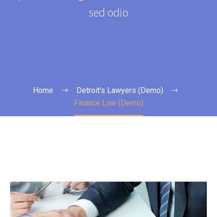
sed odio
Home
Detroit’s Lawyers (Demo)
Finance Law (Demo)